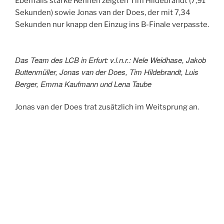
Ebenfalls starke Rennen zeigten Tim Hildebrandt (7,91
Sekunden) sowie Jonas van der Does, der mit 7,34
Sekunden nur knapp den Einzug ins B-Finale verpasste.
Das Team des LCB in Erfurt: v.l.n.r.: Nele Weidhase, Jakob
Buttenmüller, Jonas van der Does, Tim Hildebrandt, Luis
Berger, Emma Kaufmann und Lena Taube
Jonas van der Does trat zusätzlich im Weitsprung an.
Trotz kleiner Anlaufschwierigkeiten präsentierte er
mehrere gelungene Versuche und sprang mit 6,12
Metern nur knapp unter seine persönliche
Bestleistung. Diese Weite sicherte ihm einen starken
fünften Platz.
Ein echtes Ausrufezeichen setzte das Team in der 4 ×
200-Meter-Staffel. Die Frauen mit Emma Jung, Sophie
Friedler, Lena Taube und Emma Kaufmann liefen in