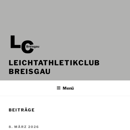
LEICHTATHLETIKCLUB
BREISGAU
Menü
BEITRÄGE
VERÖFFENTLICHT
8. MÄRZ 2026