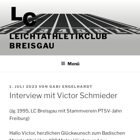
Zum
Inhalt
springen
LEICHTATHLETIKCLUB
BREISGAU
Menü
VERÖFFENTLICHT
1. JULI 2023
VON
GABI ENGELHARDT
AM
Interview mit Victor Schmieder
(Jg. 1995, LC Breisgau mit Stammverein PTSV-Jahn
Freiburg)
Hallo Victor, herzlichen Glückwunsch zum Badischen