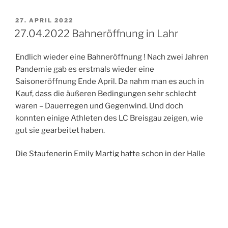
VERÖFFENTLICHT
27. APRIL 2022
AM
27.04.2022 Bahneröffnung in Lahr
Endlich wieder eine Bahneröffnung ! Nach zwei Jahren
Pandemie gab es erstmals wieder eine
Saisoneröffnung Ende April. Da nahm man es auch in
Kauf, dass die äußeren Bedingungen sehr schlecht
waren – Dauerregen und Gegenwind. Und doch
konnten einige Athleten des LC Breisgau zeigen, wie
gut sie gearbeitet haben.
Die Staufenerin Emily Martig hatte schon in der Halle
angedeutet, was sie kann. Mit ihren Siegen über 100
Meter in 13,35 Sekunden, über die 100 Meter Hürden
in 16,78 Sekunden und im Speerwurf mit 22,72 Meter
stellte die U18-Athletin ihr Fortschritte unter Beweis.
Die Denzlinger Vereinskameradin Katja Hohe gewann
den Weitsprung mit 4,56 Metern und wurde über die