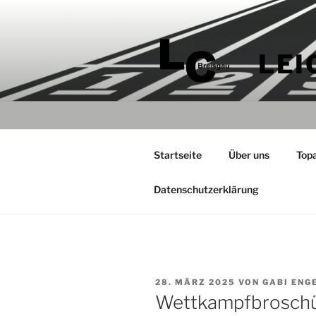
Zum
Inhalt
springen
LEI
Startseite
Über uns
Top
Datenschutzerklärung
VERÖFFENTLICHT
28. MÄRZ 2025
VON
GABI ENG
AM
Wettkampfbroschür