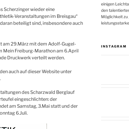
einigen Leicht
s Scherzinger wieder eine
den talentierte
hletik-Veranstaltungen im Breisgau“
Möglichkeit zu 
leistungsstark
ie daran beteiligt sind, insbesondere auch
kt am 29.März mit dem Adolf-Gugel-
INSTAGRAM
m Mein Freiburg-Marathon am 6.April
de Druckwerk verteilt werden.
en auch auf dieser Website unter
.
nstaltungen des Scharzwald Berglauf
rteufel eingeschlichten: der
ndet am Samstag, 3.Mai statt und der
nntag 6.Juli.