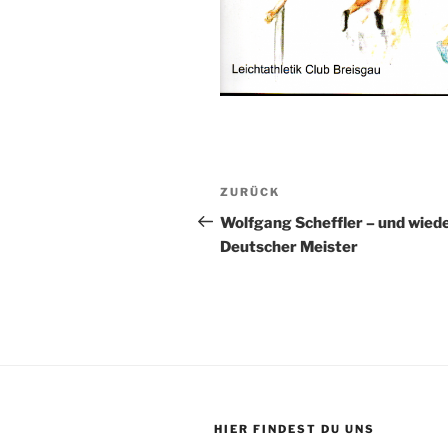
Beitragsnavigation
Vorheriger
ZURÜCK
Beitrag
Wolfgang Scheffler – und wied
Deutscher Meister
HIER FINDEST DU UNS