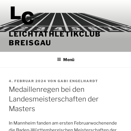
Zum
Inhalt
springen
LEICHTATHLETIKCLUB
BREISGAU
Menü
VERÖFFENTLICHT
4. FEBRUAR 2024
VON
GABI ENGELHARDT
AM
Medaillenregen bei den
Landesmeisterschaften der
Masters
In Mannheim fanden am ersten Februarwochenende
die Baden-Württembergischen Meisterschaften der