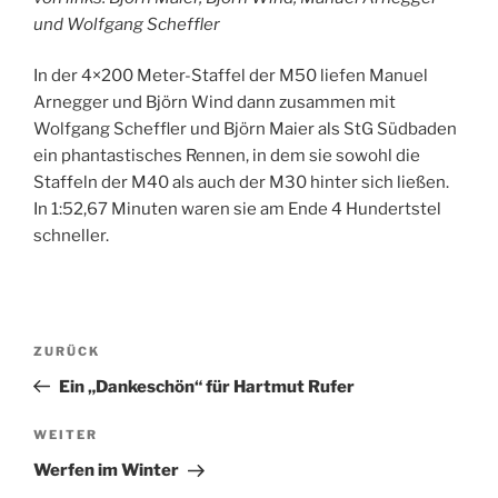
und Wolfgang Scheffler
In der 4×200 Meter-Staffel der M50 liefen Manuel
Arnegger und Björn Wind dann zusammen mit
Wolfgang Scheffler und Björn Maier als StG Südbaden
ein phantastisches Rennen, in dem sie sowohl die
Staffeln der M40 als auch der M30 hinter sich ließen.
In 1:52,67 Minuten waren sie am Ende 4 Hundertstel
schneller.
Beitragsnavigation
Vorheriger
ZURÜCK
Beitrag
Ein „Dankeschön“ für Hartmut Rufer
Nächster
WEITER
Beitrag
Werfen im Winter